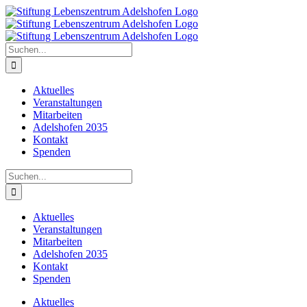
Zum
Inhalt
springen
Suche
nach:
Aktuelles
Veranstaltungen
Mitarbeiten
Adelshofen 2035
Kontakt
Spenden
Suche
nach:
Aktuelles
Veranstaltungen
Mitarbeiten
Adelshofen 2035
Kontakt
Spenden
Aktuelles