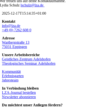
Wir freuen uns auf deine Kontaktaufnahme.
Lydia Schulz
lschulz@lza.de
2025-12-17T15:14:35+01:00
Kontakt
info@lza.de
+49 (0) 7262 608 0
Adresse
Wartbergstraße 13
75031 Eppingen
Unsere Arbeitsbereiche
Geistliches Zentrum Adelshofen
Theologisches Seminar Adelshofen
Kommunität
Erlebnisgarten
Jahresteam
In Verbindung bleiben
LZA-Journal bestellen
Newsletter abonnieren
Du möchtest unser Anliegen fördern?